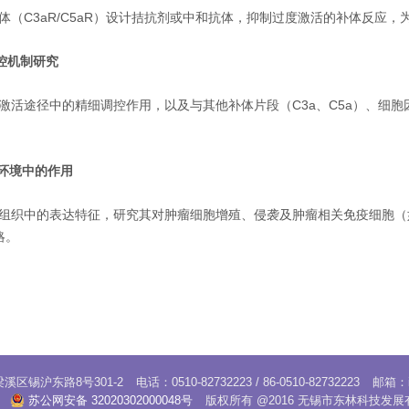
其受体（C3aR/C5aR）设计拮抗剂或中和抗体，抑制过度激活的补体反
调控机制研究
补体激活途径中的精细调控作用，以及与其他补体片段（C3a、C5a）、
。
瘤微环境中的作用
在肿瘤组织中的表达特征，研究其对肿瘤细胞增殖、侵袭及肿瘤相关免疫细胞
略。
区锡沪东路8号301-2
电话：0510-82732223 / 86-0510-82732223
邮箱：
苏公网安备 32020302000048号
版权所有 @2016 无锡市东林科技发