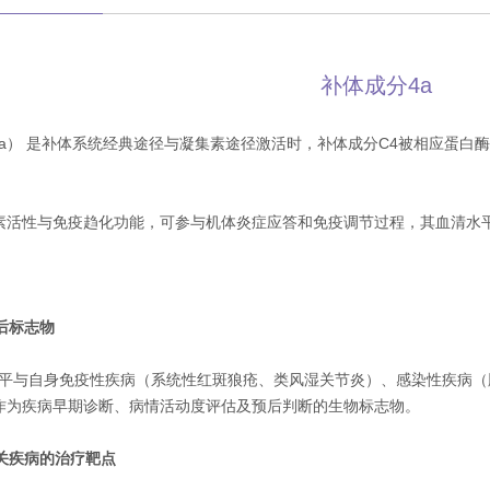
补体成分4a
C4a） 是补体系统经典途径与凝集素途径激活时，补体成分C4被相应蛋
素活性与免疫趋化功能，可参与机体炎症应答和免疫调节过程，其血清水
预后标志物
血清水平与自身免疫性疾病（系统性红斑狼疮、类风湿关节炎）、感染性疾病
作为疾病早期诊断、病情活动度评估及预后判断的生物标志物。
相关疾病的治疗靶点