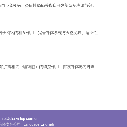
应，为自身免疫病、炎症性肠病等疾病开发新型免疫调节剂。
细胞因子网络的相互作用，完善补体系统与天然免疫、适应性
（如肿瘤相关巨噬细胞）的调控作用，探索补体靶向肿瘤
info@dldevelop.com.cn
展有限责任公司
Language:
English